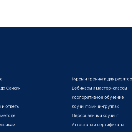
де
Курсы и тренинги для риэлто
др Санкин
Вебинары и мастер-классы
Корпоративное обучение
 и ответы
Коучинг в мини-группах
 методе
Персональный коучинг
енникам
Аттестаты и сертификаты