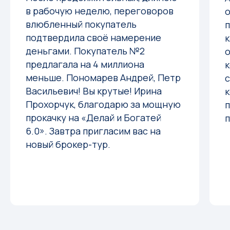
в рабочую неделю, переговоров
о
влюбленный покупатель
п
подтвердила своё намерение
к
деньгами. Покупатель №2
о
предлагала на 4 миллиона
к
меньше. ⁨Пономарев Андрей, ⁨Петр
Васильевич!⁩ Вы крутые! Ирина
Прохорчук, благодарю за мощную
п
прокачку на «Делай и Богатей
п
6.0». Завтра пригласим вас на
новый брокер-тур.