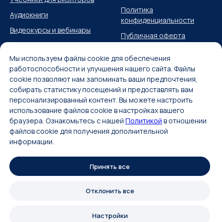
Политика
Аудиокниги
конфиденциальности
Видеокурсы и вебинары
Публичная оферта
Учебные материалы
Согласие на получение
Мы используем файлы cookie для обеспечения
ИМ
работоспособности и улучшения нашего сайта. Файлы
Карта сайта
cookie позволяют нам запоминать ваши предпочтения,
собирать статистику посещений и предоставлять вам
персонализированный контент. Вы можете настроить
использование файлов cookie в настройках вашего
браузера. Ознакомьтесь с нашей
Политикой
в отношении
файлов cookie для получения дополнительной
2023 © Аукционный метод продажи
информации.
недвижимости Александра
Санкина
Принять все
Strategit
Отклонить все
Настройки
Tilda
Made on