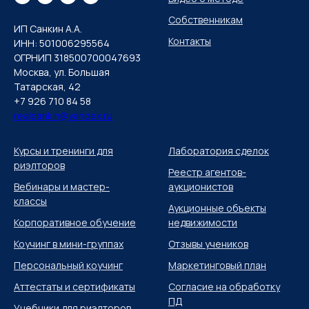
Собственникам
ИП Санкин А.А.
Контакты
ИНН: 501006295564
ОГРНИП 318500700047693
Москва, ул. Большая
Татарская, 42
+7 926 710 84 58
realsankin@yandex.ru
Курсы и тренинги для
Лаборатория сделок
риэлторов
Реестр агентов-
Вебинары и мастер-
аукционистов
классы
Аукционные объекты
Корпоративное обучение
недвижимости
Коучинг в мини-группах
Отзывы учеников
Персональный коучинг
Маркетинговый план
Аттестаты и сертификаты
Согласие на обработку
ПД
Учебники для риэлторов