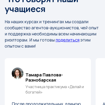
учащиеся
На наших курсах и тренингах мы создали
сообщество агентов-аукционистов, чей опыт
и поддержка необходимы всем начинающим
риэлторам. И мы готовы
поделиться
этим
опытом с вами!
Тамара Павлова-
Разнобарская
Участница практикума «Делай и
богатей»
После продолжительных, длиною
А